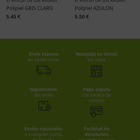
El Rincón De Los Retales
El Rincón De Los Retales
Polipiel GRIS CLARO
Polipiel AZULON
5.45 €
5.50 €
Envio Express
Recogida en tienda
en 24/48 horas
sin colas
Seguimiento
Pago seguro
del envío
con tarjeta de
crédito
Envíos nacionales
Facilidad de
a cualquier punto
devolución
de España
recogida en casa