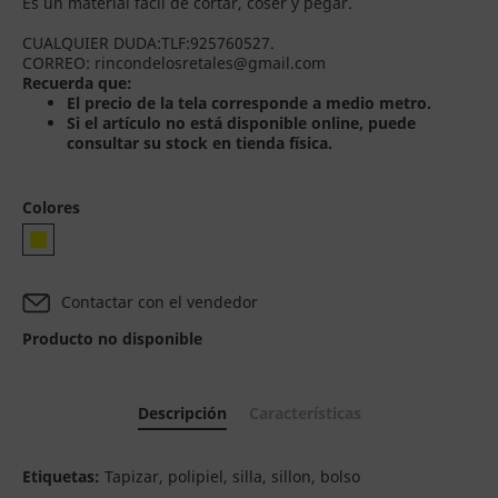
Es un material fácil de cortar, coser y pegar.
CUALQUIER DUDA:TLF:925760527.
CORREO: rincondelosretales@gmail.com
Recuerda que:
El precio de la tela corresponde a medio metro.
Si el artículo no está disponible online, puede
consultar su stock en tienda física.
Colores
Contactar con el vendedor
Producto no disponible
Descripción
Características
Etiquetas:
Tapizar, polipiel, silla, sillon, bolso