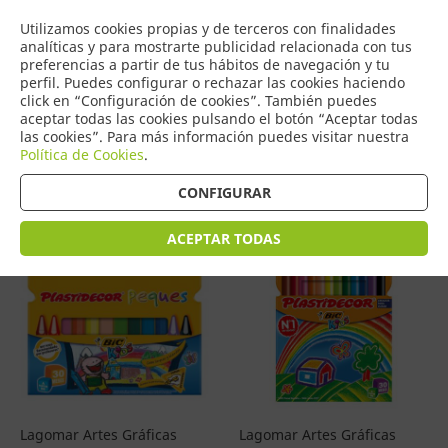
COMERCIO
Utilizamos cookies propias y de terceros con finalidades
0
DE TORRIJOS
analíticas y para mostrarte publicidad relacionada con tus
preferencias a partir de tus hábitos de navegación y tu
perfil. Puedes configurar o rechazar las cookies haciendo
click en “Configuración de cookies”. También puedes
aceptar todas las cookies pulsando el botón “Aceptar todas
Productos
(
4601
)
las cookies”. Para más información puedes visitar nuestra
Política de Cookies
.
Filtrar
Ordenar por precio
CONFIGURAR
ACEPTAR TODAS
Lagomar Artes Gráficas
Lagomar Artes Gráficas