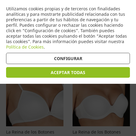
COMERCIO
Utilizamos cookies propias y de terceros con finalidades
0
DE TORRIJOS
analíticas y para mostrarte publicidad relacionada con tus
preferencias a partir de tus hábitos de navegación y tu
perfil. Puedes configurar o rechazar las cookies haciendo
click en “Configuración de cookies”. También puedes
aceptar todas las cookies pulsando el botón “Aceptar todas
Productos
(
4577
)
las cookies”. Para más información puedes visitar nuestra
Política de Cookies
.
Filtrar
Ordenar por precio
CONFIGURAR
ACEPTAR TODAS
La Reina de los Botones
La Reina de los Botones