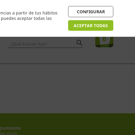
 24/48h. Devolución online
¿Necesitas ayuda? FAQ
CONFIGURAR
ncias a partir de tus hábitos
n puedes aceptar todas las
Acceso
usuarios
Tu compra
ACEPTAR TODAS
0
¿Qué buscas hoy?
guimiento
del envío