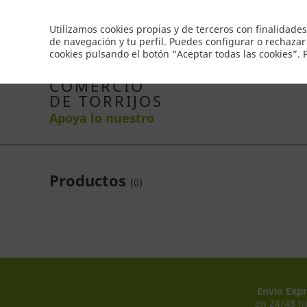
Envío gratis a partir de 50€
Utilizamos cookies propias y de terceros con finalidades
de navegación y tu perfil. Puedes configurar o rechazar
cookies pulsando el botón “Aceptar todas las cookies”.
Inicio
Productos
Comercios
Ofertas
Co
COMERCIO
DE TORRIJOS
Apoya lo nuestro
Productos
(
0
)
Envio Expr
en 24/48 h