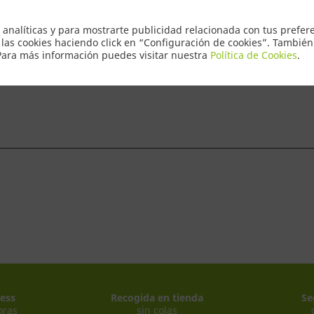
Envio Express
 analíticas y para mostrarte publicidad relacionada con tus prefere
 las cookies haciendo click en “Configuración de cookies”. Tambié
 Para más información puedes visitar nuestra
Política de Cookies
.
ntacto
ess
Recogida en tienda
Se
oras
sin colas