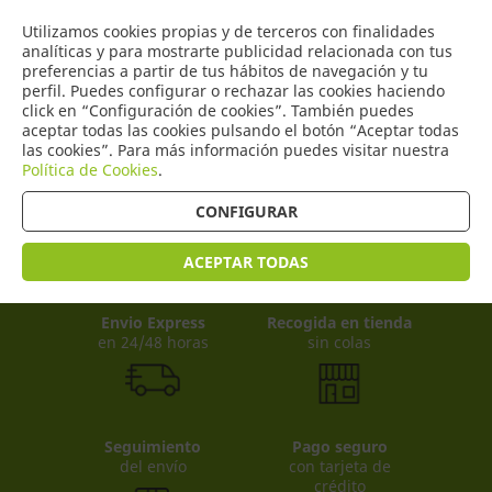
COMERCIO
Utilizamos cookies propias y de terceros con finalidades
0
DE TORRIJOS
analíticas y para mostrarte publicidad relacionada con tus
preferencias a partir de tus hábitos de navegación y tu
perfil. Puedes configurar o rechazar las cookies haciendo
click en “Configuración de cookies”. También puedes
aceptar todas las cookies pulsando el botón “Aceptar todas
Productos
(
0
)
las cookies”. Para más información puedes visitar nuestra
Política de Cookies
.
CONFIGURAR
ACEPTAR TODAS
Envio Express
Recogida en tienda
en 24/48 horas
sin colas
Seguimiento
Pago seguro
del envío
con tarjeta de
crédito