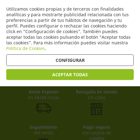
COMERCIO
Utilizamos cookies propias y de terceros con finalidades
0
DE TORRIJOS
analíticas y para mostrarte publicidad relacionada con tus
preferencias a partir de tus hábitos de navegación y tu
perfil. Puedes configurar o rechazar las cookies haciendo
click en “Configuración de cookies”. También puedes
aceptar todas las cookies pulsando el botón “Aceptar todas
Productos
(
0
)
las cookies”. Para más información puedes visitar nuestra
Política de Cookies
.
CONFIGURAR
ACEPTAR TODAS
Envio Express
Recogida en tienda
en 24/48 horas
sin colas
Seguimiento
Pago seguro
del envío
con tarjeta de
crédito