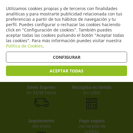
COMERCIO
Utilizamos cookies propias y de terceros con finalidades
0
DE TORRIJOS
analíticas y para mostrarte publicidad relacionada con tus
preferencias a partir de tus hábitos de navegación y tu
perfil. Puedes configurar o rechazar las cookies haciendo
click en “Configuración de cookies”. También puedes
aceptar todas las cookies pulsando el botón “Aceptar todas
Productos
(
0
)
las cookies”. Para más información puedes visitar nuestra
Política de Cookies
.
CONFIGURAR
ACEPTAR TODAS
Envio Express
Recogida en tienda
en 24/48 horas
sin colas
Seguimiento
Pago seguro
del envío
con tarjeta de
crédito