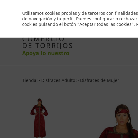
Envío gratis a partir de 50€
Utilizamos cookies propias y de terceros con finalidades
de navegación y tu perfil. Puedes configurar o rechazar
cookies pulsando el botón “Aceptar todas las cookies”.
Inicio
Productos
Comercios
Ofertas
Co
COMERCIO
DE TORRIJOS
Apoya lo nuestro
Tienda > Disfraces Adulto > Disfraces de Mujer