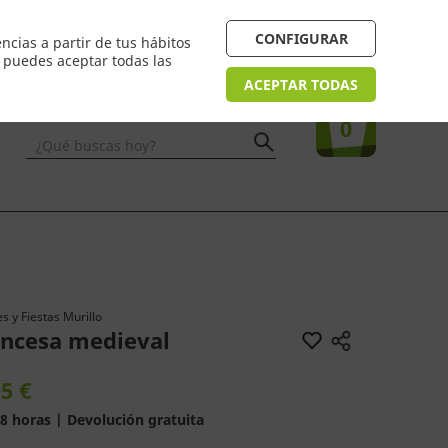
4/48h. Devolución gratuita
¿Necesitas ayuda? FAQ
CONFIGURAR
ncias a partir de tus hábitos
n puedes aceptar todas las
Acceso
usuarios
Tu compra
ACEPTAR TODAS
0
¿Qué buscas hoy?
s y Fiestas Murillo
incesa medieval
5 €
8 horas | Devolución gratuita