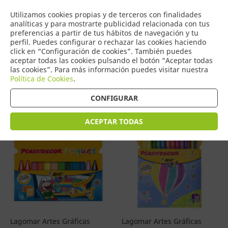
COMERCIO
Utilizamos cookies propias y de terceros con finalidades
0
DE TORRIJOS
analíticas y para mostrarte publicidad relacionada con tus
preferencias a partir de tus hábitos de navegación y tu
perfil. Puedes configurar o rechazar las cookies haciendo
click en “Configuración de cookies”. También puedes
aceptar todas las cookies pulsando el botón “Aceptar todas
Productos
(
4587
)
las cookies”. Para más información puedes visitar nuestra
Política de Cookies
.
Filtrar
Ordenar por precio
CONFIGURAR
ACEPTAR TODAS
Lagomar Artes Gráficas
Lagomar Artes Gráficas