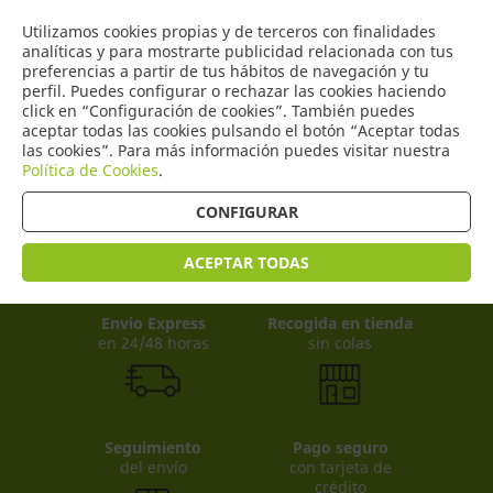
COMERCIO
Utilizamos cookies propias y de terceros con finalidades
0
DE TORRIJOS
analíticas y para mostrarte publicidad relacionada con tus
preferencias a partir de tus hábitos de navegación y tu
perfil. Puedes configurar o rechazar las cookies haciendo
click en “Configuración de cookies”. También puedes
aceptar todas las cookies pulsando el botón “Aceptar todas
Productos
(
0
)
las cookies”. Para más información puedes visitar nuestra
Política de Cookies
.
CONFIGURAR
ACEPTAR TODAS
Envio Express
Recogida en tienda
en 24/48 horas
sin colas
Seguimiento
Pago seguro
del envío
con tarjeta de
crédito