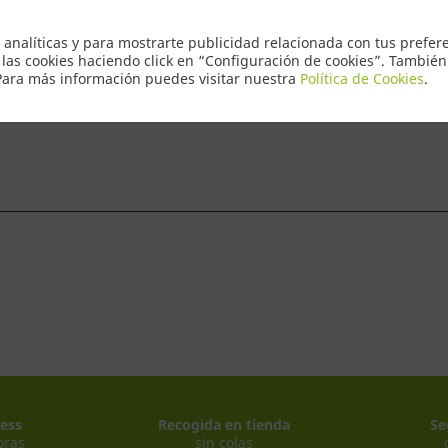
Envio Express
 analíticas y para mostrarte publicidad relacionada con tus prefere
 las cookies haciendo click en “Configuración de cookies”. Tambié
 Para más información puedes visitar nuestra
Política de Cookies
.
ntacto
ess
Recogida en tienda
Se
oras
sin colas