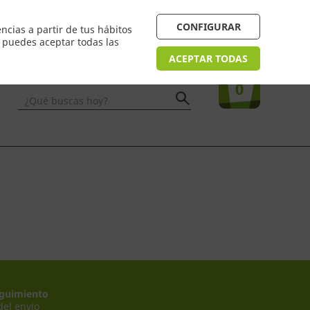
 24/48h. Devolución online
¿Necesitas ayuda? FAQ
CONFIGURAR
ncias a partir de tus hábitos
n puedes aceptar todas las
Acceso
usuarios
Tu compra
ACEPTAR TODAS
0
¿Qué buscas hoy?
guimiento
del envío