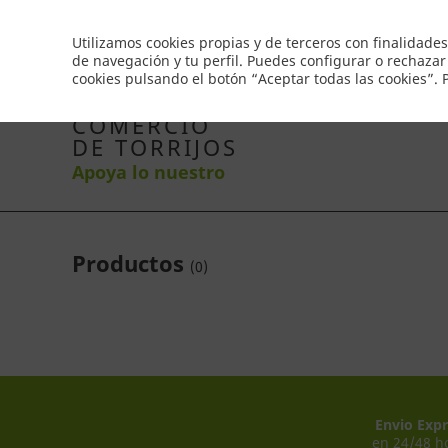
Envío gratis a partir de 50€
Utilizamos cookies propias y de terceros con finalidades
de navegación y tu perfil. Puedes configurar o rechazar
cookies pulsando el botón “Aceptar todas las cookies”.
Inicio
Productos
Comercios
Ofertas
Co
COMERCIO
DE TORRIJOS
Apoya lo nuestro
Productos
(
0
)
Envio Expr
en 24/48 h