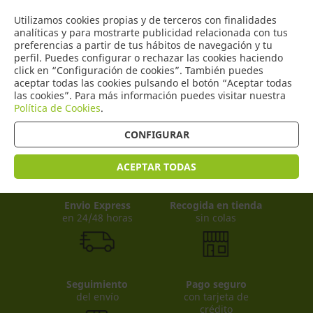
COMERCIO
Utilizamos cookies propias y de terceros con finalidades
0
DE TORRIJOS
analíticas y para mostrarte publicidad relacionada con tus
preferencias a partir de tus hábitos de navegación y tu
perfil. Puedes configurar o rechazar las cookies haciendo
click en “Configuración de cookies”. También puedes
aceptar todas las cookies pulsando el botón “Aceptar todas
Productos
(
0
)
las cookies”. Para más información puedes visitar nuestra
Política de Cookies
.
CONFIGURAR
ACEPTAR TODAS
Envio Express
Recogida en tienda
en 24/48 horas
sin colas
Seguimiento
Pago seguro
del envío
con tarjeta de
crédito