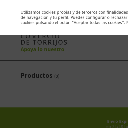
Envío gratis a partir de 50€
Utilizamos cookies propias y de terceros con finalidades
de navegación y tu perfil. Puedes configurar o rechazar
cookies pulsando el botón “Aceptar todas las cookies”.
Inicio
Productos
Comercios
Ofertas
Co
COMERCIO
DE TORRIJOS
Apoya lo nuestro
Productos
(
0
)
Envio Expr
en 24/48 h