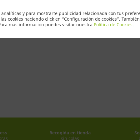
Envio Express
 analíticas y para mostrarte publicidad relacionada con tus prefere
 las cookies haciendo click en “Configuración de cookies”. Tambié
 Para más información puedes visitar nuestra
Política de Cookies
.
ntacto
ess
Recogida en tienda
Se
oras
sin colas