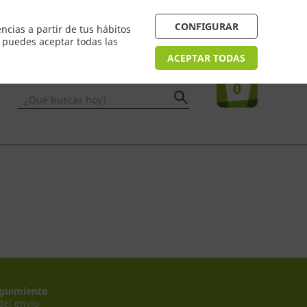
 24/48h. Devolución online
¿Necesitas ayuda? FAQ
CONFIGURAR
ncias a partir de tus hábitos
n puedes aceptar todas las
Acceso
usuarios
Tu compra
ACEPTAR TODAS
0
¿Qué buscas hoy?
guimiento
del envío