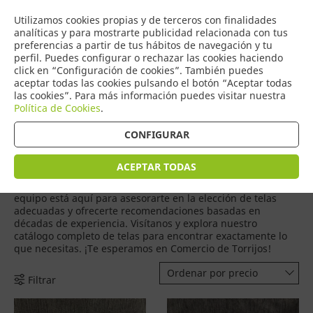
COMERCIO
Utilizamos cookies propias y de terceros con finalidades
0
DE TORRIJOS
analíticas y para mostrarte publicidad relacionada con tus
preferencias a partir de tus hábitos de navegación y tu
perfil. Puedes configurar o rechazar las cookies haciendo
click en “Configuración de cookies”. También puedes
aceptar todas las cookies pulsando el botón “Aceptar todas
Productos
(
949
)
las cookies”. Para más información puedes visitar nuestra
Política de Cookies
.
CONFIGURAR
En nuestro comercio de telas en Torrijos, te ofrecemos una
amplia selección de tejidos para confección y decoración.
Desde algodones suaves y estampados vibrantes hasta
ACEPTAR TODAS
lujosos satenes y telas técnicas, cada material está pensado
para inspirar y facilitar tus proyectos creativos. Nuestro
equipo está aquí para asesorarte en la elección de telas
adecuadas y ofrecerte recomendaciones basadas en
décadas de experiencia. Visítanos y explora nuestro
catálogo completo de telas para encontrar exactamente lo
que necesitas. ¡Te esperamos en Comercio de Torrijos!
Ordenar por precio
Filtrar