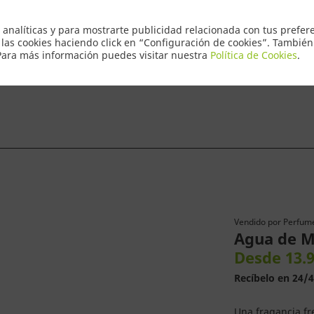
Envio Express 2
 analíticas y para mostrarte publicidad relacionada con tus prefere
 las cookies haciendo click en “Configuración de cookies”. Tambié
 Para más información puedes visitar nuestra
Política de Cookies
.
ntacto
Vendido por
Perfum
Agua de M
Desde 13.9
Recíbelo en 24/4
Una fragancia fre