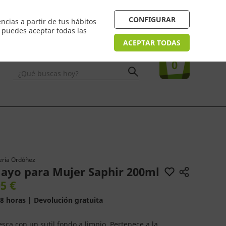
4/48h. Devolución gratuita
¿Necesitas ayuda? FAQ
CONFIGURAR
ncias a partir de tus hábitos
n puedes aceptar todas las
Acceso
usuarios
Tu compra
ACEPTAR TODAS
0
¿Qué buscas hoy?
ería Ordóñez
ayo para Mujer Saphir 200ml
5 €
8 horas | Devolución gratuita
sca con un sutil fondo a limpio. Pertenece a la