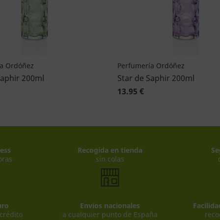
a Ordóñez
Perfumería Ordóñez
Saphir 200ml
Star de Saphir 200ml
13.95 €
ess
Recogida en tienda
Se
oras
sin colas
uro
Envíos nacionales
Facilid
 crédito
a cualquier punto de España
reco