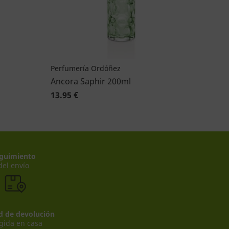
Perfumería Ordóñez
Ancora Saphir 200ml
13.95 €
guimiento
del envío
ad de devolución
gida en casa