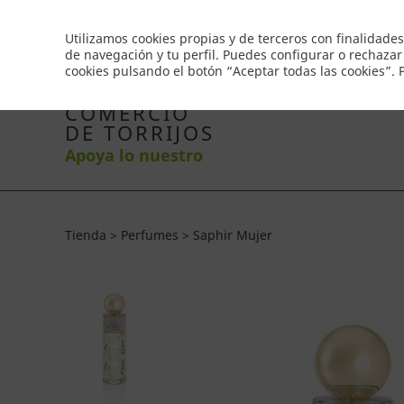
Envío gratis a partir de 50€
Utilizamos cookies propias y de terceros con finalidades
de navegación y tu perfil. Puedes configurar o rechazar
cookies pulsando el botón “Aceptar todas las cookies”.
Inicio
Productos
Comercios
Ofertas
Co
COMERCIO
DE TORRIJOS
Apoya lo nuestro
Tienda > Perfumes > Saphir Mujer