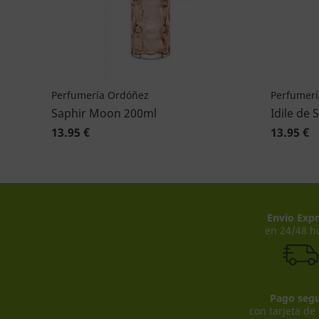
Perfumería Ordóñez
Perfumerí
Saphir Moon 200ml
Idile de 
13.95 €
13.95 €
Envio Expr
en 24/48 h
Pago seg
con tarjeta de