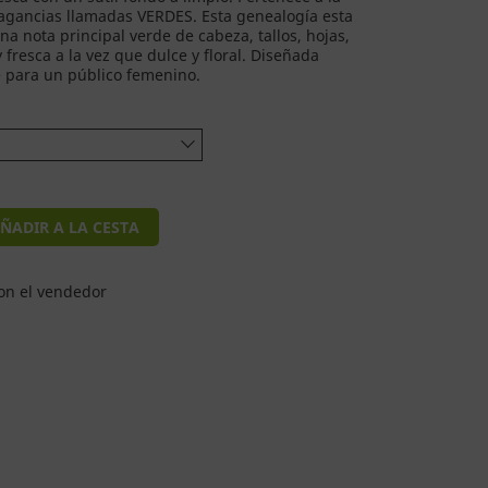
agancias llamadas VERDES. Esta genealogía esta
a nota principal verde de cabeza, tallos, hojas,
 y fresca a la vez que dulce y floral. Diseñada
 para un público femenino.
ÑADIR A LA CESTA
on el vendedor