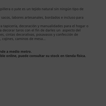
illera o yute es un tejido natural sin ningún tipo de
 sacos, labores artesanales, bordados e incluso para
ra tapicería, decoración y manualidades para el hogar o
 decorar taros con el fin de darles un aspecto del
s, cintas decorativas, posavasos y confección de
s, cojines, caminos de mesa...
ponde a medio metro.
ible online, puede consultar su stock en tienda física.