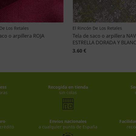
De Los Retales
El Rincón De Los Retales
aco o arpillera ROJA
Tela de saco o arpillera N
ESTRELLA DORADA Y BLAN
3.60 €
ess
Recogida en tienda
Se
oras
sin colas
uro
Envíos nacionales
Facilid
 crédito
a cualquier punto de España
reco