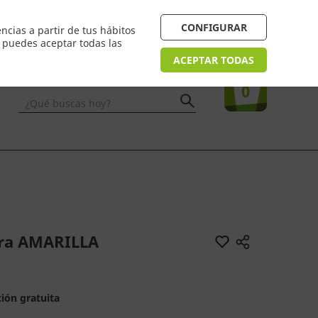
4/48h. Devolución gratuita
¿Necesitas ayuda? FAQ
CONFIGURAR
ncias a partir de tus hábitos
n puedes aceptar todas las
Acceso
usuarios
Tu compra
ACEPTAR TODAS
0
¿Qué buscas hoy?
lera AMARILLA
ión gratuita