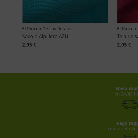
El Rincón De Los Retales
El Rincón 
Saco o Alpillera AZUL
Tela de s
2.95 €
2.95 €
Envio Expr
en 24/48 h
Pago seg
con tarjeta de