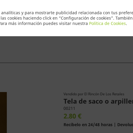
Envio Express 2
 analíticas y para mostrarte publicidad relacionada con tus prefere
 las cookies haciendo click en “Configuración de cookies”. Tambié
 Para más información puedes visitar nuestra
Política de Cookies
.
ntacto
Vendido por
El Rincón De Los Retales
Tela de saco o arpil
00211
2.80 €
Recíbelo en 24/48 horas | Devoluc