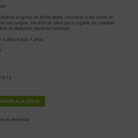
Man
l disfraz original de IRON MAN, convierte a los niños en
de sus juegos. Un disfraz ideal para regalar en navidad
iños se diviertan durante carnaval.
 3 años hasta 7 años.
l
10-12
ÑADIR A LA CESTA
on el vendedor