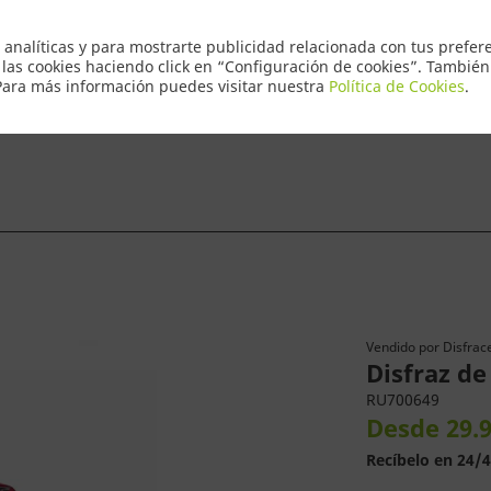
Envio Express 2
 analíticas y para mostrarte publicidad relacionada con tus prefere
 las cookies haciendo click en “Configuración de cookies”. Tambié
 Para más información puedes visitar nuestra
Política de Cookies
.
ntacto
Vendido por
Disfrace
Disfraz d
RU700649
Desde 29.9
Recíbelo en 24/4