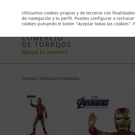
Envío gratis a partir de 50€
Utilizamos cookies propias y de terceros con finalidades
de navegación y tu perfil. Puedes configurar o rechazar
cookies pulsando el botón “Aceptar todas las cookies”.
Inicio
Productos
Comercios
Ofertas
Co
COMERCIO
DE TORRIJOS
Apoya lo nuestro
Tienda > Disfraces Infantiles