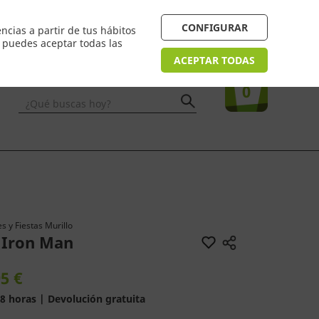
4/48h. Devolución gratuita
¿Necesitas ayuda? FAQ
CONFIGURAR
ncias a partir de tus hábitos
n puedes aceptar todas las
Acceso
usuarios
Tu compra
ACEPTAR TODAS
0
¿Qué buscas hoy?
s y Fiestas Murillo
e Iron Man
5 €
8 horas | Devolución gratuita