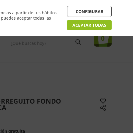
4/48h. Devolución gratuita
¿Necesitas ayuda? FAQ
CONFIGURAR
ncias a partir de tus hábitos
n puedes aceptar todas las
Acceso
usuarios
Tu compra
ACEPTAR TODAS
0
¿Qué buscas hoy?
BORREGUITO FONDO
CA
ión gratuita