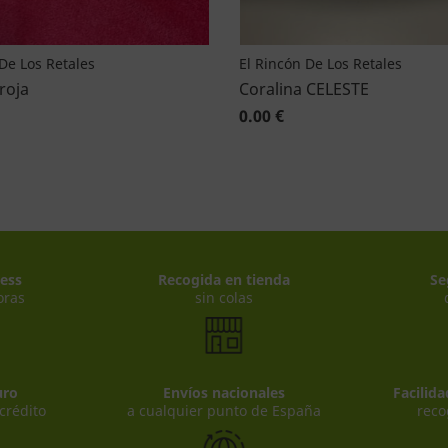
De Los Retales
El Rincón De Los Retales
roja
Coralina CELESTE
0.00 €
ess
Recogida en tienda
Se
oras
sin colas
uro
Envíos nacionales
Facilid
 crédito
a cualquier punto de España
reco