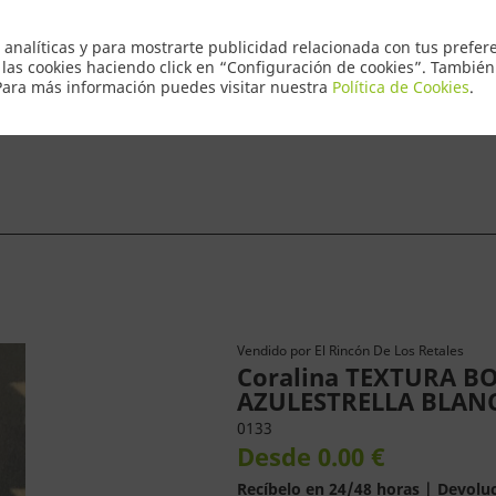
Envio Express 2
 analíticas y para mostrarte publicidad relacionada con tus prefere
 las cookies haciendo click en “Configuración de cookies”. Tambié
 Para más información puedes visitar nuestra
Política de Cookies
.
ntacto
Vendido por
El Rincón De Los Retales
Coralina TEXTURA 
AZULESTRELLA BLAN
0133
Desde 0.00 €
Recíbelo en 24/48 horas | Devoluc