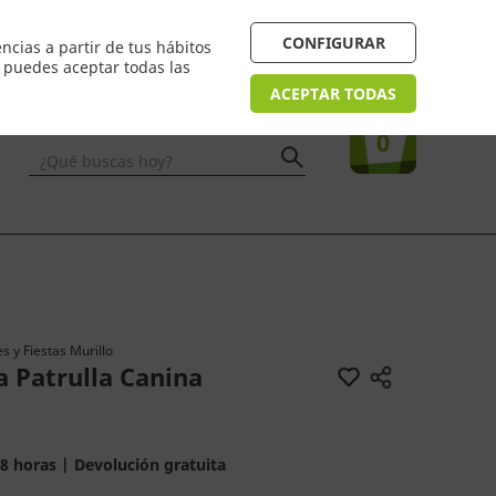
4/48h. Devolución gratuita
¿Necesitas ayuda? FAQ
CONFIGURAR
ncias a partir de tus hábitos
n puedes aceptar todas las
Acceso
usuarios
Tu compra
ACEPTAR TODAS
0
¿Qué buscas hoy?
s y Fiestas Murillo
a Patrulla Canina
8 horas | Devolución gratuita