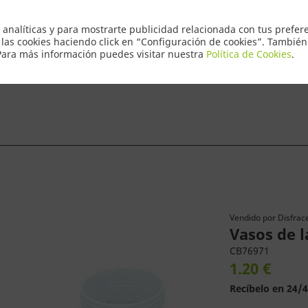
Envio Express 2
 analíticas y para mostrarte publicidad relacionada con tus prefere
 las cookies haciendo click en “Configuración de cookies”. Tambié
 Para más información puedes visitar nuestra
Política de Cookies
.
ntacto
Vendido por
Disfrace
Vasos de l
CB76971
1.20 €
Recíbelo en 24/4