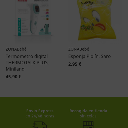
ZONABebé
ZONABebé
Termometro digital
Esponja Piolín. Saro
THERMOTALK PLUS.
2.95 €
Miniland
45.90 €
Envio Express
Recogida en tienda
en 24/48 horas
sin colas