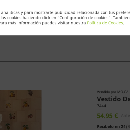
Envio Express 2
 analíticas y para mostrarte publicidad relacionada con tus prefere
 las cookies haciendo click en “Configuración de cookies”. Tambié
 Para más información puedes visitar nuestra
Política de Cookies
.
ntacto
Vendido por
MO.CA 
Vestido D
7444
54.95 €
Ante
Recíbelo en 24/4