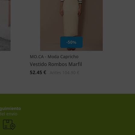
-50%
MO.CA - Moda Capricho
Vestido Rombos Marfil
52.45 €
Antes 104.90 €
guimiento
del envío