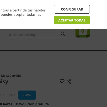
4/48h. Devolución gratuita
¿Necesitas ayuda? FAQ
CONFIGURAR
ncias a partir de tus hábitos
n puedes aceptar todas las
Acceso
usuarios
Tu compra
ACEPTAR TODAS
0
¿Qué buscas hoy?
- Moda Capricho
aisy
s 109.90 €
-50%
8 horas | Devolución gratuita