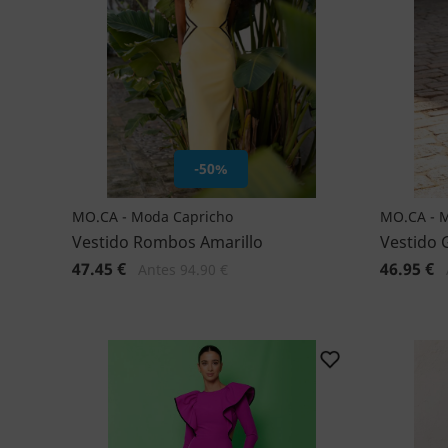
-50%
MO.CA - Moda Capricho
MO.CA - 
Vestido Rombos Amarillo
Vestido 
47.45 €
46.95 €
Antes 94.90 €