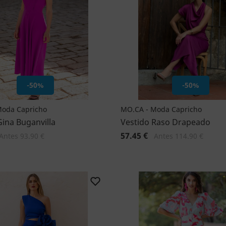
-50%
-50%
Moda Capricho
MO.CA - Moda Capricho
Gina Buganvilla
Vestido Raso Drapeado
57.45 €
Antes 93.90 €
Antes 114.90 €