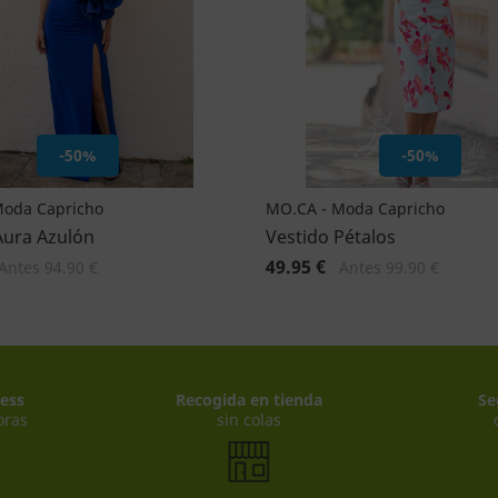
-50%
-50%
Moda Capricho
MO.CA - Moda Capricho
Aura Azulón
Vestido Pétalos
49.95 €
Antes 94.90 €
Antes 99.90 €
ess
Recogida en tienda
Se
oras
sin colas