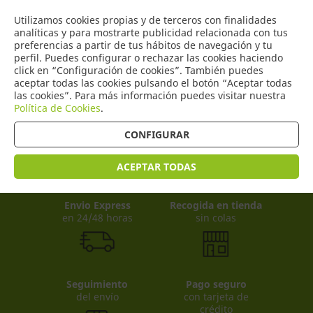
COMERCIO
Utilizamos cookies propias y de terceros con finalidades
0
DE TORRIJOS
analíticas y para mostrarte publicidad relacionada con tus
preferencias a partir de tus hábitos de navegación y tu
perfil. Puedes configurar o rechazar las cookies haciendo
click en “Configuración de cookies”. También puedes
aceptar todas las cookies pulsando el botón “Aceptar todas
Productos
(
0
)
las cookies”. Para más información puedes visitar nuestra
Política de Cookies
.
CONFIGURAR
ACEPTAR TODAS
Envio Express
Recogida en tienda
en 24/48 horas
sin colas
Seguimiento
Pago seguro
del envío
con tarjeta de
crédito