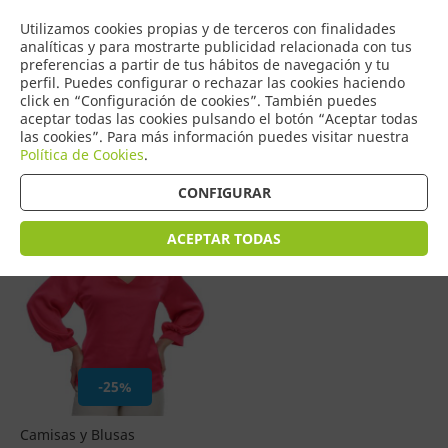
COMERCIO
Utilizamos cookies propias y de terceros con finalidades
0
DE TORRIJOS
analíticas y para mostrarte publicidad relacionada con tus
preferencias a partir de tus hábitos de navegación y tu
perfil. Puedes configurar o rechazar las cookies haciendo
click en “Configuración de cookies”. También puedes
aceptar todas las cookies pulsando el botón “Aceptar todas
Productos
(
1
)
las cookies”. Para más información puedes visitar nuestra
Política de Cookies
.
Filtrar
Ordenar por precio
CONFIGURAR
ACEPTAR TODAS
-25%
Camisas y Blusas