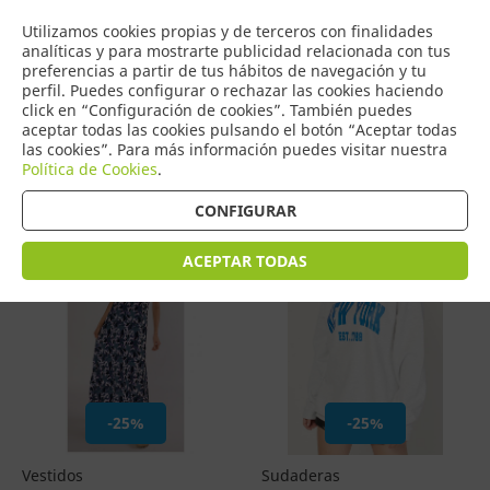
COMERCIO
Utilizamos cookies propias y de terceros con finalidades
0
DE TORRIJOS
analíticas y para mostrarte publicidad relacionada con tus
preferencias a partir de tus hábitos de navegación y tu
perfil. Puedes configurar o rechazar las cookies haciendo
click en “Configuración de cookies”. También puedes
aceptar todas las cookies pulsando el botón “Aceptar todas
Productos
(
7
)
las cookies”. Para más información puedes visitar nuestra
Política de Cookies
.
Filtrar
Ordenar por precio
CONFIGURAR
ACEPTAR TODAS
-25%
-25%
Vestidos
Sudaderas