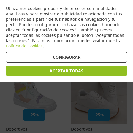
COMERCIO
Utilizamos cookies propias y de terceros con finalidades
0
DE TORRIJOS
analíticas y para mostrarte publicidad relacionada con tus
preferencias a partir de tus hábitos de navegación y tu
perfil. Puedes configurar o rechazar las cookies haciendo
click en “Configuración de cookies”. También puedes
aceptar todas las cookies pulsando el botón “Aceptar todas
Productos
(
24
)
las cookies”. Para más información puedes visitar nuestra
Política de Cookies
.
Filtrar
Ordenar por precio
CONFIGURAR
ACEPTAR TODAS
-25%
-25%
Deportivos
Deportivos