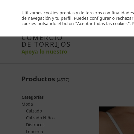
Envío gratis a partir de 50€
Utilizamos cookies propias y de terceros con finalidades
de navegación y tu perfil. Puedes configurar o rechazar
cookies pulsando el botón “Aceptar todas las cookies”.
Inicio
Productos
Comercios
Ofertas
Co
COMERCIO
DE TORRIJOS
Apoya lo nuestro
Productos
(
4577
)
Categorías
Moda
Calzado
Calzado Niños
Disfraces
Lencería