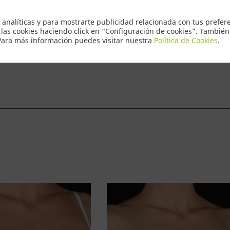
Envio Express
 analíticas y para mostrarte publicidad relacionada con tus prefere
 las cookies haciendo click en “Configuración de cookies”. Tambié
 Para más información puedes visitar nuestra
Política de Cookies
.
ntacto