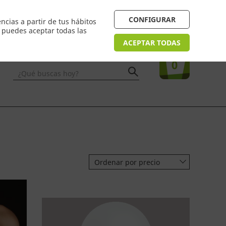
 24/48h. Devolución online
¿Necesitas ayuda? FAQ
CONFIGURAR
ncias a partir de tus hábitos
n puedes aceptar todas las
Acceso
usuarios
Tu compra
ACEPTAR TODAS
0
¿Qué buscas hoy?
Ordenar por precio