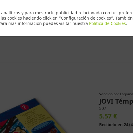
Envio Express 2
 analíticas y para mostrarte publicidad relacionada con tus prefere
 las cookies haciendo click en “Configuración de cookies”. Tambié
 Para más información puedes visitar nuestra
Política de Cookies
.
ntacto
Vendido por
Lagomar
JOVI Témpe
507
5.57 €
Recíbelo en 24/4