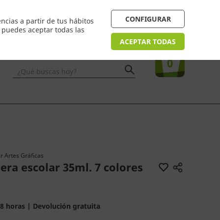
4/48h. Devolución gratuita
¿Necesitas ayuda? FAQ
CONFIGURAR
ncias a partir de tus hábitos
n puedes aceptar todas las
Acceso
usuarios
Tu compra
ACEPTAR TODAS
0
¿Qué buscas hoy?
 Artes Gráficas
ra escolar 35ml. 7 colores
8 horas | Devolución gratuita