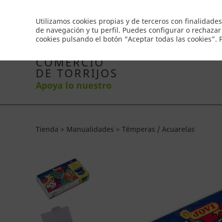
Envío gratis a partir de 50€
Utilizamos cookies propias y de terceros con finalidades
de navegación y tu perfil. Puedes configurar o rechazar
cookies pulsando el botón “Aceptar todas las cookies”.
Inicio
Productos
Comercios
Ofertas
Co
COMERCIO
DE TORRIJOS
Apoya lo nuestro
Tienda > Manualidades > Témperas / Acuarelas