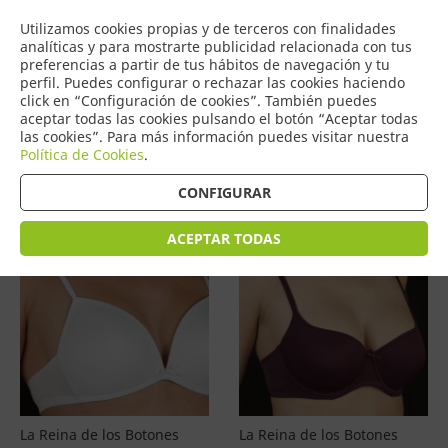
COMERCIO
Utilizamos cookies propias y de terceros con finalidades
0
DE TORRIJOS
analíticas y para mostrarte publicidad relacionada con tus
preferencias a partir de tus hábitos de navegación y tu
perfil. Puedes configurar o rechazar las cookies haciendo
click en “Configuración de cookies”. También puedes
aceptar todas las cookies pulsando el botón “Aceptar todas
Productos
(
4577
)
las cookies”. Para más información puedes visitar nuestra
Política de Cookies
.
Filtrar
Ordenar por precio
CONFIGURAR
ACEPTAR TODAS
La Reina de los Botones
La Reina de los Botones